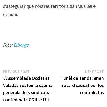
s’assegurar que nòstres territòris sián vius uèi e
deman.
Fòto:
Elborgo
Navigacion
Previous
N
PREVIOUS POST
NEXT POST
post:
p
L’Assemblada Occitana
Tunèl de Tenda: enen
dels
Valadas sosten la cauma
retard causat per los
articles
generala dels sindicats
centralistas
confederats CGIL e UIL