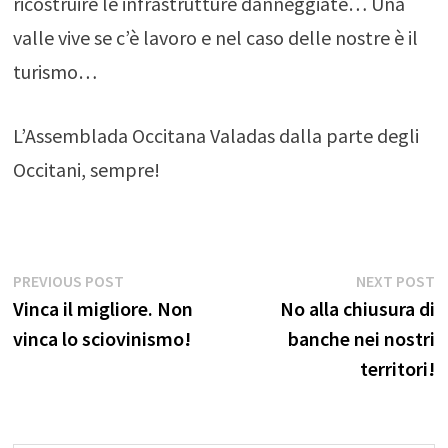
ricostruire le infrastrutture danneggiate… Una
valle vive se c’è lavoro e nel caso delle nostre è il
turismo…
L’Assemblada Occitana Valadas dalla parte degli
Occitani, sempre!
Navigazione
Previous
N
PREVIOUS POST
NEXT POST
post:
p
Vinca il migliore. Non
No alla chiusura di
articoli
vinca lo sciovinismo!
banche nei nostri
territori!