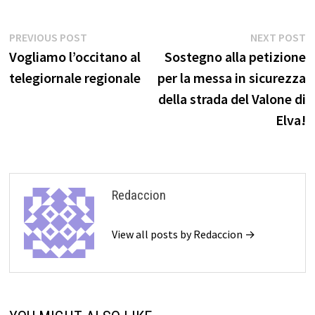
Navigazione
Previous
N
PREVIOUS POST
NEXT POST
post:
p
Vogliamo l’occitano al
Sostegno alla petizione
articoli
telegiornale regionale
per la messa in sicurezza
della strada del Valone di
Elva!
Redaccion
View all posts by Redaccion →